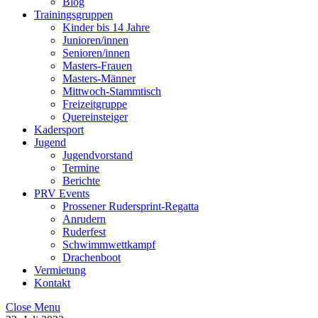
Blog
Trainingsgruppen
Kinder bis 14 Jahre
Junioren/innen
Senioren/innen
Masters-Frauen
Masters-Männer
Mittwoch-Stammtisch
Freizeitgruppe
Quereinsteiger
Kadersport
Jugend
Jugendvorstand
Termine
Berichte
PRV Events
Prossener Rudersprint-Regatta
Anrudern
Ruderfest
Schwimmwettkampf
Drachenboot
Vermietung
Kontakt
Close Menu