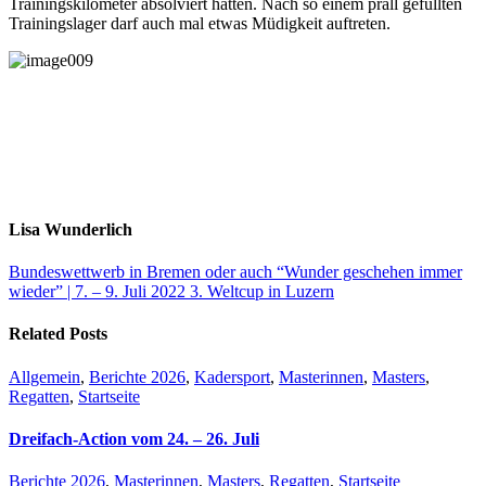
Trainingskilometer absolviert hatten. Nach so einem prall gefüllten
Trainingslager darf auch mal etwas Müdigkeit auftreten.
Lisa Wunderlich
Bundeswettwerb in Bremen oder auch “Wunder geschehen immer
wieder” | 7. – 9. Juli 2022
3. Weltcup in Luzern
Related Posts
Allgemein
,
Berichte 2026
,
Kadersport
,
Masterinnen
,
Masters
,
Regatten
,
Startseite
Dreifach-Action vom 24. – 26. Juli
Berichte 2026
,
Masterinnen
,
Masters
,
Regatten
,
Startseite