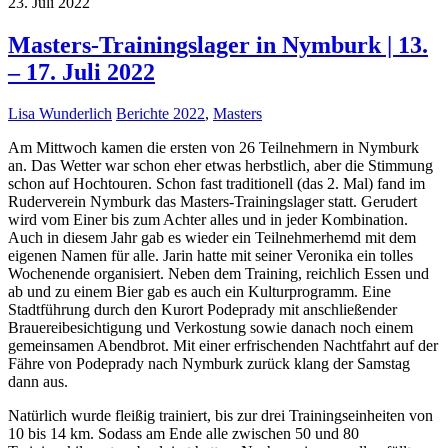
23. Juli 2022
Masters-Trainingslager in Nymburk | 13.
– 17. Juli 2022
Lisa Wunderlich
Berichte 2022
,
Masters
Am Mittwoch kamen die ersten von 26 Teilnehmern in Nymburk
an. Das Wetter war schon eher etwas herbstlich, aber die Stimmung
schon auf Hochtouren. Schon fast traditionell (das 2. Mal) fand im
Ruderverein Nymburk das Masters-Trainingslager statt. Gerudert
wird vom Einer bis zum Achter alles und in jeder Kombination.
Auch in diesem Jahr gab es wieder ein Teilnehmerhemd mit dem
eigenen Namen für alle. Jarin hatte mit seiner Veronika ein tolles
Wochenende organisiert. Neben dem Training, reichlich Essen und
ab und zu einem Bier gab es auch ein Kulturprogramm. Eine
Stadtführung durch den Kurort Podeprady mit anschließender
Brauereibesichtigung und Verkostung sowie danach noch einem
gemeinsamen Abendbrot. Mit einer erfrischenden Nachtfahrt auf der
Fähre von Podeprady nach Nymburk zurück klang der Samstag
dann aus.
Natürlich wurde fleißig trainiert, bis zur drei Trainingseinheiten von
10 bis 14 km. Sodass am Ende alle zwischen 50 und 80