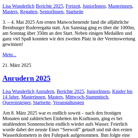
Lisa Wunderlich
Berichte 2025
,
Freizeit
,
JuniorInnen
,
Masterinnen
,
Masters
,
Regatten
,
SeniorInnen
,
Startseite
3. – 4. Mai 2025 Am ersten Maiwochenende fand die alljährliche
Bernburger Ruderregatta statt. Am Samstag ging es über die 1000m,
am Sonntag über 350m an den Start. Neben einigen Medaillen und
ganz viel Spaß konnten wir den zweiten Platz in der Vereinswertung
gewinnen!
Mehr...
21. März 2025
Anrudern 2025
Lisa Wunderlich
Anrudern
,
Berichte 2025
,
JuniorInnen
,
Kinder bis
14 Jahre
,
Masterinnen
,
Masters
,
Mittwoch-Stammtisch
,
Quereinsteiger
,
Startseite
,
Veranstaltungen
Am 8. März 2025 war es endlich soweit – nach den frostigen
Monaten und zahlreichen Einheiten im Kraftraum, ging es bei
strahlendem Sonnenschein endlich wieder aufs Wasser. Feierlich
wurde dabei der neuste Einer “Seewolf” getauft und mit den ersten
Wasserkilometern in den Fuhrpark aufgenommen. Ihm folgte eine