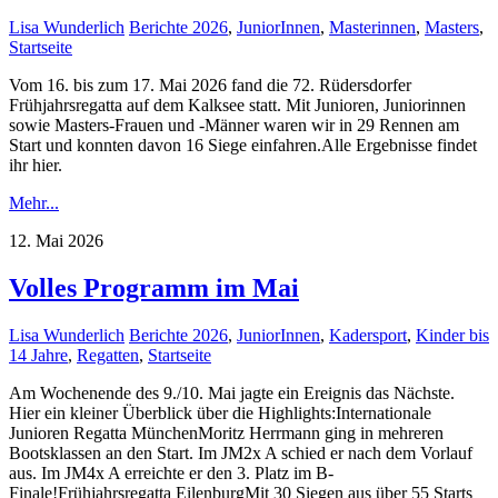
Lisa Wunderlich
Berichte 2026
,
JuniorInnen
,
Masterinnen
,
Masters
,
Startseite
Vom 16. bis zum 17. Mai 2026 fand die 72. Rüdersdorfer
Frühjahrsregatta auf dem Kalksee statt. Mit Junioren, Juniorinnen
sowie Masters-Frauen und -Männer waren wir in 29 Rennen am
Start und konnten davon 16 Siege einfahren.Alle Ergebnisse findet
ihr hier.
Mehr...
12. Mai 2026
Volles Programm im Mai
Lisa Wunderlich
Berichte 2026
,
JuniorInnen
,
Kadersport
,
Kinder bis
14 Jahre
,
Regatten
,
Startseite
Am Wochenende des 9./10. Mai jagte ein Ereignis das Nächste.
Hier ein kleiner Überblick über die Highlights:Internationale
Junioren Regatta MünchenMoritz Herrmann ging in mehreren
Bootsklassen an den Start. Im JM2x A schied er nach dem Vorlauf
aus. Im JM4x A erreichte er den 3. Platz im B-
Finale!Frühjahrsregatta EilenburgMit 30 Siegen aus über 55 Starts