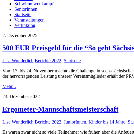
Schwimmwettkampf
SeniorInnen
Startseite
Veranstaltungen
Verlinkung
2. Dezember 2025
500 EUR Preisgeld für die “So geht Sächsi
Lisa Wunderlich
Berichte 2022
,
Startseite
Vom 17. bis 24. November machte die Challenge in sechs sächsischen 
der hervorragenden Leistung unserer Vereinsmitglieder erhält der PR
Mehr...
23. Dezember 2022
Ergometer-Mannschaftsmeisterschaft
Lisa Wunderlich
Berichte 2022
,
JuniorInnen
,
Kinder bis 14 Jahre
,
Sta
Es waren zwar nicht so viele Teilnehmer wie früher, aber die Anfeue