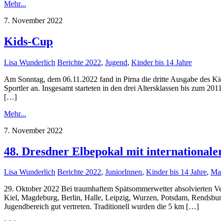
Mehr...
7. November 2022
Kids-Cup
Lisa Wunderlich
Berichte 2022
,
Jugend
,
Kinder bis 14 Jahre
Am Sonntag, dem 06.11.2022 fand in Pirna die dritte Ausgabe des Ki
Sportler an. Insgesamt starteten in den drei Altersklassen bis zum 2
[…]
Mehr...
7. November 2022
48. Dresdner Elbepokal mit internationale
Lisa Wunderlich
Berichte 2022
,
JuniorInnen
,
Kinder bis 14 Jahre
,
Mas
29. Oktober 2022 Bei traumhaftem Spätsommerwetter absolvierten Ve
Kiel, Magdeburg, Berlin, Halle, Leipzig, Wurzen, Potsdam, Rendsbu
Jugendbereich gut vertreten. Traditionell wurden die 5 km […]