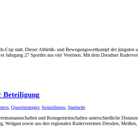
ds-Cup statt. Dieser Athletik- und Bewegungswettkampf der jüngsten s
011er Jahrgang 27 Sportler aus vier Vereinen. Mit dem Dresdner Ruderv
r Beteiligung
ters
,
Quereinsteiger
,
SeniorInnen
,
Startseite
reinsmannschaften und Renngemeinschaften unterschiedliche Distanze
rg, Wolgast sowie aus den regionalen Rudervereinen Dresden, Meißen