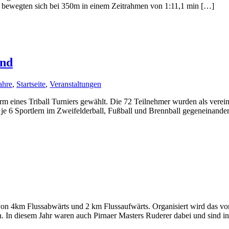
en bewegten sich bei 350m in einem Zeitrahmen von 1:11,1 min […]
end
ahre
,
Startseite
,
Veranstaltungen
orm eines Triball Turniers gewählt. Die 72 Teilnehmer wurden als ver
u je 6 Sportlern im Zweifelderball, Fußball und Brennball gegeneinande
von 4km Flussabwärts und 2 km Flussaufwärts. Organisiert wird das vo
en. In diesem Jahr waren auch Pirnaer Masters Ruderer dabei und sind 