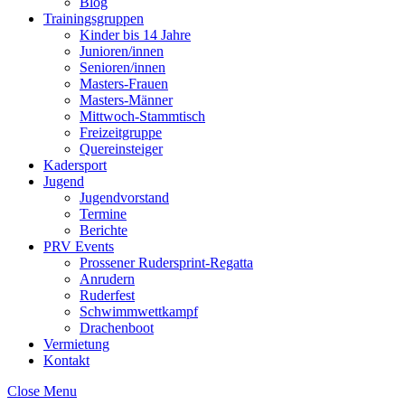
Blog
Trainingsgruppen
Kinder bis 14 Jahre
Junioren/innen
Senioren/innen
Masters-Frauen
Masters-Männer
Mittwoch-Stammtisch
Freizeitgruppe
Quereinsteiger
Kadersport
Jugend
Jugendvorstand
Termine
Berichte
PRV Events
Prossener Rudersprint-Regatta
Anrudern
Ruderfest
Schwimmwettkampf
Drachenboot
Vermietung
Kontakt
Close Menu