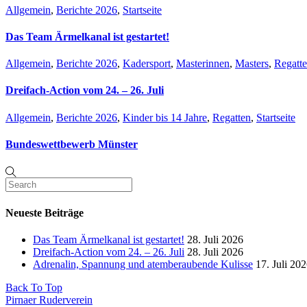
Allgemein
,
Berichte 2026
,
Startseite
Das Team Ärmelkanal ist gestartet!
Allgemein
,
Berichte 2026
,
Kadersport
,
Masterinnen
,
Masters
,
Regatt
Dreifach-Action vom 24. – 26. Juli
Allgemein
,
Berichte 2026
,
Kinder bis 14 Jahre
,
Regatten
,
Startseite
Bundeswettbewerb Münster
Neueste Beiträge
Das Team Ärmelkanal ist gestartet!
28. Juli 2026
Dreifach-Action vom 24. – 26. Juli
28. Juli 2026
Adrenalin, Spannung und atemberaubende Kulisse
17. Juli 20
Back To Top
Pirnaer Ruderverein