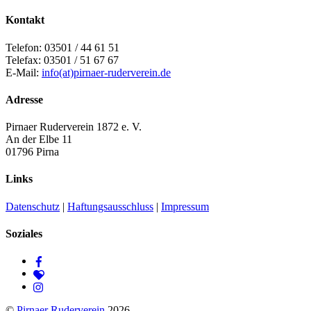
Kontakt
Telefon: 03501 / 44 61 51
Telefax: 03501 / 51 67 67
E-Mail:
info(at)pirnaer-ruderverein.de
Adresse
Pirnaer Ruderverein 1872 e. V.
An der Elbe 11
01796 Pirna
Links
Datenschutz
|
Haftungsausschluss
|
Impressum
Soziales
©
Pirnaer Ruderverein
2026