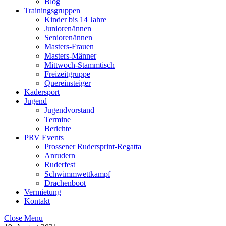
Blog
Trainingsgruppen
Kinder bis 14 Jahre
Junioren/innen
Senioren/innen
Masters-Frauen
Masters-Männer
Mittwoch-Stammtisch
Freizeitgruppe
Quereinsteiger
Kadersport
Jugend
Jugendvorstand
Termine
Berichte
PRV Events
Prossener Rudersprint-Regatta
Anrudern
Ruderfest
Schwimmwettkampf
Drachenboot
Vermietung
Kontakt
Close Menu