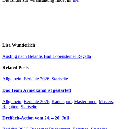
Die Bilder zur Veranstaltung findet ihr
hier.
Lisa Wunderlich
Ausflug nach Belantis
Bad Lobensteiner Regatta
Related Posts
Allgemein
,
Berichte 2026
,
Startseite
Das Team Ärmelkanal ist gestartet!
Allgemein
,
Berichte 2026
,
Kadersport
,
Masterinnen
,
Masters
,
Regatten
,
Startseite
Dreifach-Action vom 24. – 26. Juli