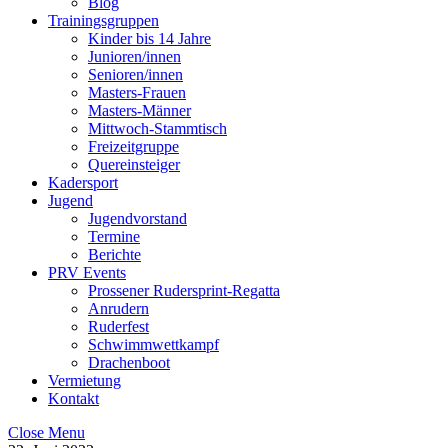
Blog
Trainingsgruppen
Kinder bis 14 Jahre
Junioren/innen
Senioren/innen
Masters-Frauen
Masters-Männer
Mittwoch-Stammtisch
Freizeitgruppe
Quereinsteiger
Kadersport
Jugend
Jugendvorstand
Termine
Berichte
PRV Events
Prossener Rudersprint-Regatta
Anrudern
Ruderfest
Schwimmwettkampf
Drachenboot
Vermietung
Kontakt
Close Menu