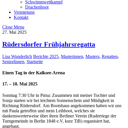
Schwimmwettkampf
Drachenboot
Vermietung
Kontakt
Close Menu
27. Mai 2025
Rüdersdorfer Frühjahrsregatta
Lisa Wunderlich
Berichte 2025
,
Masterinnen
,
Masters
,
Regatten
,
SeniorInnen
,
Startseite
Einen Tag in der Kalksee-Arena
17. – 18. Mai 2025
Sonntag 7:30 Uhr in Pirna: Zusammen mit meiner Tochter und
Sonja starten
wir bei leichtem Sonnenschein und Müdigkeit in
Richtung Rüdersdorf.
Am Bootshaus angekommen haben wir uns
mit Paula getro
ff
en und mein
Leihboot, welches sie
dankenswerterweise über ihren Berliner Verein
(Ruderriege der
Turngemeinde in Berlin 1848 e.V, kurz TiB) organisiert hat,
angebaut.