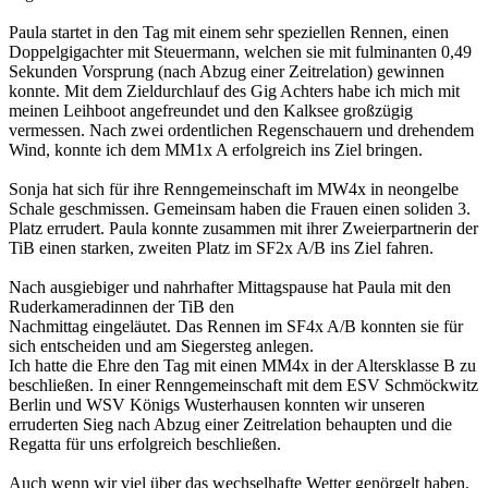
Paula startet in den Tag mit einem sehr speziellen Rennen, einen
Doppelgigachter mit Steuermann, welchen sie mit fulminanten 0,49
Sekunden
Vorsprung (nach Abzug einer Zeitrelation) gewinnen
konnte.
Mit dem Zieldurchlauf des Gig Achters habe ich mich mit
meinen Leihboot
angefreundet und den Kalksee großzügig
vermessen. Nach zwei ordentlichen
Regenschauern und drehendem
Wind, konnte ich dem MM1x A erfolgreich ins
Ziel bringen.
Sonja hat sich für ihre Renngemeinschaft im MW4x in neongelbe
Schale
geschmissen. Gemeinsam haben die Frauen einen soliden 3.
Platz errudert.
Paula konnte zusammen mit ihrer
Zweierpartnerin der
TiB einen starken,
zweiten Platz im SF2x A/B ins Ziel fahren.
Nach ausgiebiger und nahrhafter
Mittagspause hat Paula mit den
Ruderkameradinnen der TiB den
Nachmittag eingeläutet. Das Rennen im
SF4x A/B konnten sie für
sich
entscheiden und am Siegersteg anlegen.
Ich hatte die Ehre den Tag mit einen
MM4x in der Altersklasse B zu
beschließen. In einer
Renngemeinschaft mit dem ESV
Schmöckwitz
Berlin und WSV Königs
Wusterhausen konnten wir unseren
erruderten Sieg nach Abzug einer
Zeitrelation behaupten und die
Regatta für uns erfolgreich
beschließen.
A
uch wenn wir viel über das wechselhafte Wetter genörgelt haben,