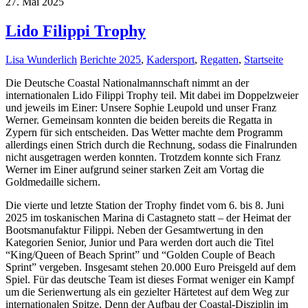
27. Mai 2025
Lido Filippi Trophy
Lisa Wunderlich
Berichte 2025
,
Kadersport
,
Regatten
,
Startseite
Die Deutsche Coastal Nationalmannschaft nimmt an der
internationalen Lido Filippi Trophy teil. Mit dabei im Doppelzweier
und jeweils im Einer: Unsere Sophie Leupold und unser Franz
Werner. Gemeinsam konnten die beiden bereits die Regatta in
Zypern für sich entscheiden. Das Wetter machte dem Programm
allerdings einen Strich durch die Rechnung, sodass die Finalrunden
nicht ausgetragen werden konnten. Trotzdem konnte sich Franz
Werner im Einer aufgrund seiner starken Zeit am Vortag die
Goldmedaille sichern.
Die vierte und letzte Station der Trophy findet vom 6. bis 8. Juni
2025 im toskanischen Marina di Castagneto statt – der Heimat der
Bootsmanufaktur Filippi. Neben der Gesamtwertung in den
Kategorien Senior, Junior und Para werden dort auch die Titel
“King/Queen of Beach Sprint” und “Golden Couple of Beach
Sprint” vergeben. Insgesamt stehen 20.000 Euro Preisgeld auf dem
Spiel. Für das deutsche Team ist dieses Format weniger ein Kampf
um die Serienwertung als ein gezielter Härtetest auf dem Weg zur
internationalen Spitze. Denn der Aufbau der Coastal-Disziplin im