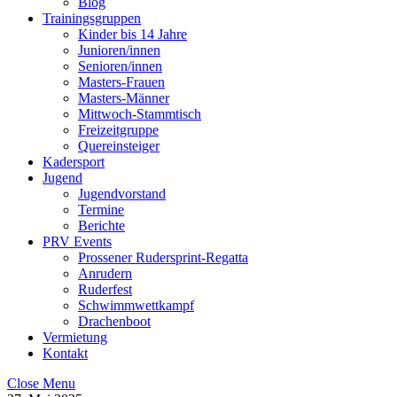
Blog
Trainingsgruppen
Kinder bis 14 Jahre
Junioren/innen
Senioren/innen
Masters-Frauen
Masters-Männer
Mittwoch-Stammtisch
Freizeitgruppe
Quereinsteiger
Kadersport
Jugend
Jugendvorstand
Termine
Berichte
PRV Events
Prossener Rudersprint-Regatta
Anrudern
Ruderfest
Schwimmwettkampf
Drachenboot
Vermietung
Kontakt
Close Menu