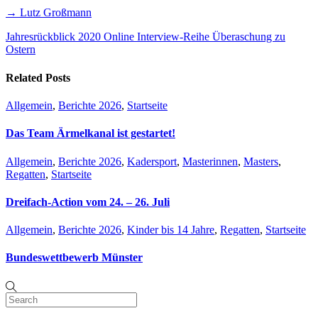
→ Lutz Großmann
Jahresrückblick 2020 Online Interview-Reihe
Überaschung zu
Ostern
Related Posts
Allgemein
,
Berichte 2026
,
Startseite
Das Team Ärmelkanal ist gestartet!
Allgemein
,
Berichte 2026
,
Kadersport
,
Masterinnen
,
Masters
,
Regatten
,
Startseite
Dreifach-Action vom 24. – 26. Juli
Allgemein
,
Berichte 2026
,
Kinder bis 14 Jahre
,
Regatten
,
Startseite
Bundeswettbewerb Münster