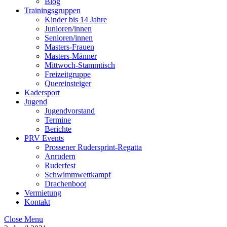
Blog
Trainingsgruppen
Kinder bis 14 Jahre
Junioren/innen
Senioren/innen
Masters-Frauen
Masters-Männer
Mittwoch-Stammtisch
Freizeitgruppe
Quereinsteiger
Kadersport
Jugend
Jugendvorstand
Termine
Berichte
PRV Events
Prossener Rudersprint-Regatta
Anrudern
Ruderfest
Schwimmwettkampf
Drachenboot
Vermietung
Kontakt
Close Menu