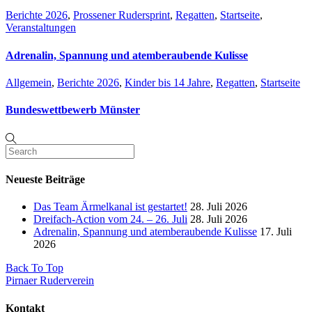
Berichte 2026
,
Prossener Rudersprint
,
Regatten
,
Startseite
,
Veranstaltungen
Adrenalin, Spannung und atemberaubende Kulisse
Allgemein
,
Berichte 2026
,
Kinder bis 14 Jahre
,
Regatten
,
Startseite
Bundeswettbewerb Münster
Neueste Beiträge
Das Team Ärmelkanal ist gestartet!
28. Juli 2026
Dreifach-Action vom 24. – 26. Juli
28. Juli 2026
Adrenalin, Spannung und atemberaubende Kulisse
17. Juli
2026
Back To Top
Pirnaer Ruderverein
Kontakt