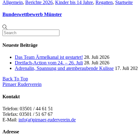
Allgemein
,
Berichte 2026
,
Kinder bis 14 Jahre
,
Regatten
,
Startseite
Bundeswettbewerb Münster
Neueste Beiträge
Das Team Ärmelkanal ist gestartet!
28. Juli 2026
Dreifach-Action vom 24. – 26. Juli
28. Juli 2026
Adrenalin, Spannung und atemberaubende Kulisse
17. Juli 20
Back To Top
Pirnaer Ruderverein
Kontakt
Telefon: 03501 / 44 61 51
Telefax: 03501 / 51 67 67
E-Mail:
info(at)pirnaer-ruderverein.de
Adresse