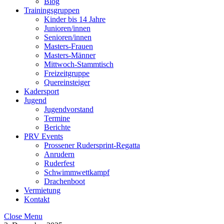
Blog
Trainingsgruppen
Kinder bis 14 Jahre
Junioren/innen
Senioren/innen
Masters-Frauen
Masters-Männer
Mittwoch-Stammtisch
Freizeitgruppe
Quereinsteiger
Kadersport
Jugend
Jugendvorstand
Termine
Berichte
PRV Events
Prossener Rudersprint-Regatta
Anrudern
Ruderfest
Schwimmwettkampf
Drachenboot
Vermietung
Kontakt
Close Menu