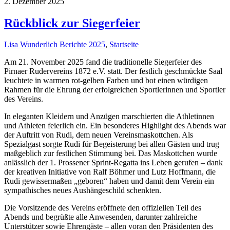
2. Dezember 2025
Rückblick zur Siegerfeier
Lisa Wunderlich
Berichte 2025
,
Startseite
Am 21. November 2025 fand die traditionelle Siegerfeier des
Pirnaer Rudervereins 1872 e.V. statt. Der festlich geschmückte Saal
leuchtete in warmen rot-gelben Farben und bot einen würdigen
Rahmen für die Ehrung der erfolgreichen Sportlerinnen und Sportler
des Vereins.
In eleganten Kleidern und Anzügen marschierten die Athletinnen
und Athleten feierlich ein. Ein besonderes Highlight des Abends war
der Auftritt von Rudi, dem neuen Vereinsmaskottchen. Als
Spezialgast sorgte Rudi für Begeisterung bei allen Gästen und trug
maßgeblich zur festlichen Stimmung bei. Das Maskottchen wurde
anlässlich der 1. Prossener Sprint-Regatta ins Leben gerufen – dank
der kreativen Initiative von Ralf Böhmer und Lutz Hoffmann, die
Rudi gewissermaßen „geboren“ haben und damit dem Verein ein
sympathisches neues Aushängeschild schenkten.
Die Vorsitzende des Vereins eröffnete den offiziellen Teil des
Abends und begrüßte alle Anwesenden, darunter zahlreiche
Unterstützer sowie Ehrengäste – allen voran den Präsidenten des