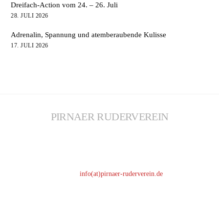
Dreifach-Action vom 24. – 26. Juli
28. JULI 2026
Adrenalin, Spannung und atemberaubende Kulisse
17. JULI 2026
PIRNAER RUDERVEREIN
KONTAKT
Telefon: 03501 / 44 61 51
Telefax: 03501 / 51 67 67
E-Mail:
info(at)pirnaer-ruderverein.de
ADRESSE
Pirnaer Ruderverein 1872 e. V.