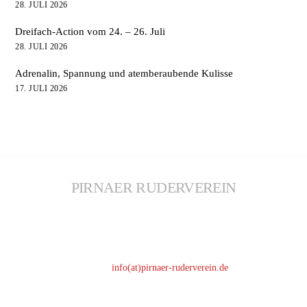
28. JULI 2026
Dreifach-Action vom 24. – 26. Juli
28. JULI 2026
Adrenalin, Spannung und atemberaubende Kulisse
17. JULI 2026
PIRNAER RUDERVEREIN
KONTAKT
Telefon: 03501 / 44 61 51
Telefax: 03501 / 51 67 67
E-Mail:
info(at)pirnaer-ruderverein.de
ADRESSE