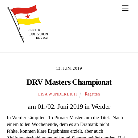
Skip
Men
to
content
13. JUNI 2019
DRV Masters Championat
Regatten
LISA WUNDERLICH
am 01./02. Juni 2019 in Werder
In Werder kämpften 15 Pirnaer Masters um die Titel. Nach
einem tollen Wochenende, dem es an Dramatik nicht
fehlte, konnten klare Ergebnisse erzielt, aber auch
Zielfotoentscheidungen mit zwei Siegern gekürt werden. Bei