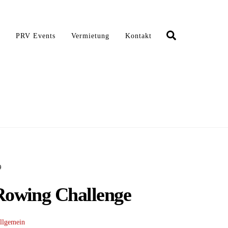
Search
d
PRV Events
Vermietung
Kontakt
9
owing Challenge
llgemein