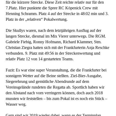
für die kürzere Strecke. Diese Zeit reichte relativ nur für den
7.Platz. Hier punktete die Spree RC Köpenick Crew mit
Henning Schramm. Platz 4 auf der Strecke in 48:02 min und 3.
Platz in der „relativen“ Pokalwertung.
Die Skullys waren, nach dem letztjährigen Ausflug auf der
langen Strecke, diesmal im Mix Vierer unterwegs. Die RGM.
Gabriele Fiebig, Ronny Hofmann, Richard Klammer, Stm.
Christian Ziegra hatten sich mit der Frankfurterin Anja Reschke
verbunden. 9. Platz mit 49:56 in der Streckenwertung und
relativ Platz 12 von 14 gestarteten Teams.
Fazit: Es war eine super Veranstaltung, die die Frankfurter bei
sonnigem Wetter auf die Beine stellten. Ziel-Bier-Ausgabe,
Siegerehrung und gemütliche Abendrunde auf dem
Vereinsgelände rundeten die Regatta ab. Sportlich haben wir
den Abstand nach vorn verringern können, doch auch 2018
mussten wir feststellen – bis zum Pokal ist es noch ein Stück –
Wasser weg.
Gern sind wir 2019 wieder dabei, wenn es der Terminplan