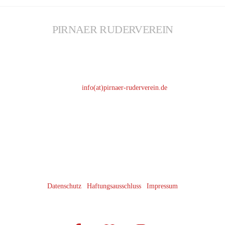
PIRNAER RUDERVEREIN
KONTAKT
Telefon: 03501 / 44 61 51
Telefax: 03501 / 51 67 67
E-Mail:
info(at)pirnaer-ruderverein.de
ADRESSE
Pirnaer Ruderverein 1872 e. V.
An der Elbe 11
01796 Pirna
LINKS
Datenschutz
|
Haftungsausschluss
|
Impressum
SOZIALES