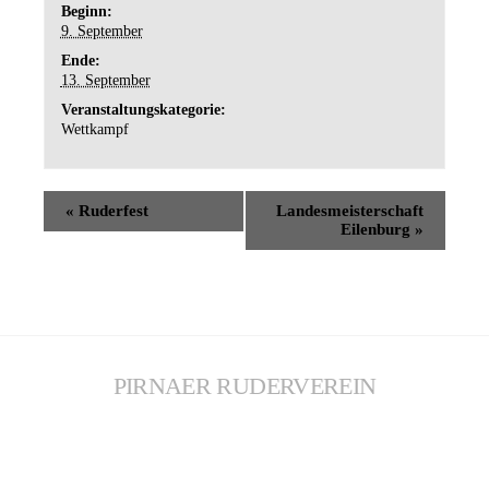
Beginn:
9. September
Ende:
13. September
Veranstaltungskategorie:
Wettkampf
«
Ruderfest
Landesmeisterschaft
Eilenburg
»
PIRNAER RUDERVEREIN
KONTAKT
Telefon: 03501 / 44 61 51
Telefax: 03501 / 51 67 67