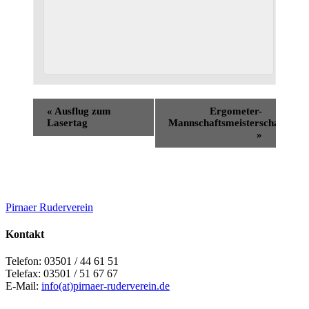
«
Ausflug zum
Ergometer-
Lasertag
Mannschaftsmeisterschaft
»
Back
Pirnaer Ruderverein
To
Top
Kontakt
Telefon: 03501 / 44 61 51
Telefax: 03501 / 51 67 67
E-Mail:
info(at)pirnaer-ruderverein.de