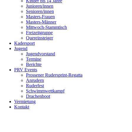
Kinder bis 14 Jahre
Junioren/innen
Senioren/innen
Masters-Frauen
Masters-Männer
Mittwoch-Stammtisch
Freizeitgruppe
Quereinsteiger
Kadersport
Jugend
Jugendvorstand
Termine
Berichte
PRV Events
Prossener Rudersprint-Regatta
Anrudern
Ruderfest
Schwimmwettkampf
Drachenboot
Vermietung
Kontakt
Close
Menu