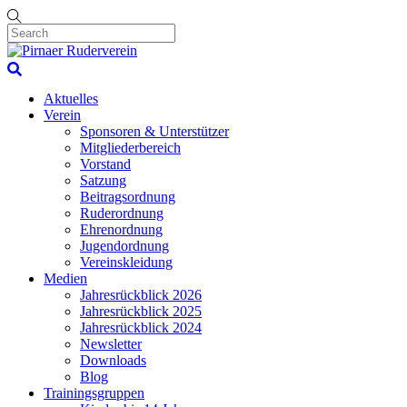
Skip
to
content
Menu
Search
Aktuelles
Verein
Sponsoren & Unterstützer
Mitgliederbereich
Vorstand
Satzung
Beitragsordnung
Ruderordnung
Ehrenordnung
Jugendordnung
Vereinskleidung
Medien
Jahresrückblick 2026
Jahresrückblick 2025
Jahresrückblick 2024
Newsletter
Downloads
Blog
Trainingsgruppen