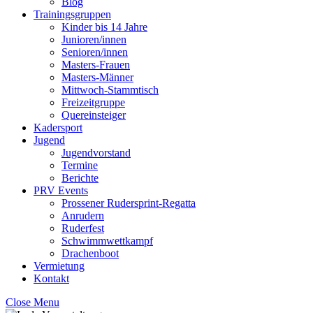
Blog
Trainingsgruppen
Kinder bis 14 Jahre
Junioren/innen
Senioren/innen
Masters-Frauen
Masters-Männer
Mittwoch-Stammtisch
Freizeitgruppe
Quereinsteiger
Kadersport
Jugend
Jugendvorstand
Termine
Berichte
PRV Events
Prossener Rudersprint-Regatta
Anrudern
Ruderfest
Schwimmwettkampf
Drachenboot
Vermietung
Kontakt
Close Menu